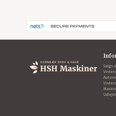
Info
Salgs 
Vintero
Autom
Vintero
Maskin
Udlejn