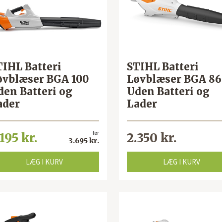
TIHL Batteri
STIHL Batteri
øvblæser BGA 100
Løvblæser BGA 86
den Batteri og
Uden Batteri og
ader
Lader
før
.195 kr.
2.350 kr.
3.695 kr.
LÆG I KURV
LÆG I KURV