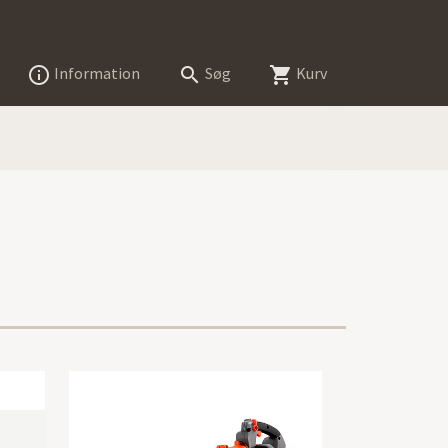
Information
Søg
Kurv


