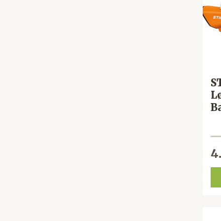
S
L
B
4