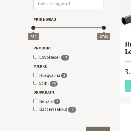
PRIS NIVEAU
952
6760
H
PRODUKT
L
Løvblæser
17
MÆRKE
3
Husqvarna
3
Stihl
15
DRIVKRAFT
Benzin
2
Batteri (akku)
10