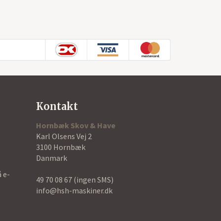
Kontakt
Hornbæk Skov & Have
Karl Olsens Vej 2
3100 Hornbæk
Danmark
å e-
49 70 08 67
(ingen SMS)
info@hsh-maskiner.dk