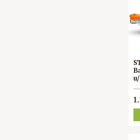
S
B
u/
1