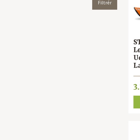
S
L
U
L
3