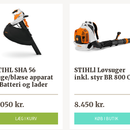
TIHL SHA 56
STIHLl Løvsuger
uge/blæse apparat
inkl. styr BR 800 
Batteri og lader
.050 kr.
8.450 kr.
LÆG I KURV
KØB I BUTIK