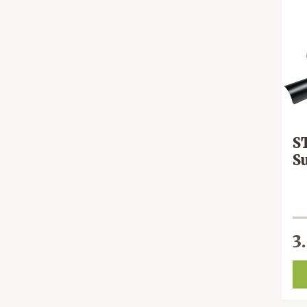
S
S
3