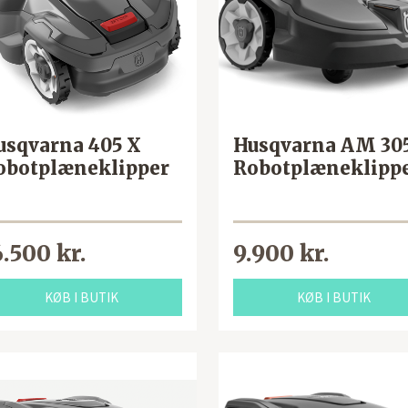
usqvarna 405 X
Husqvarna AM 30
obotplæneklipper
Robotplæneklipp
6.500 kr.
9.900 kr.
KØB I BUTIK
KØB I BUTIK