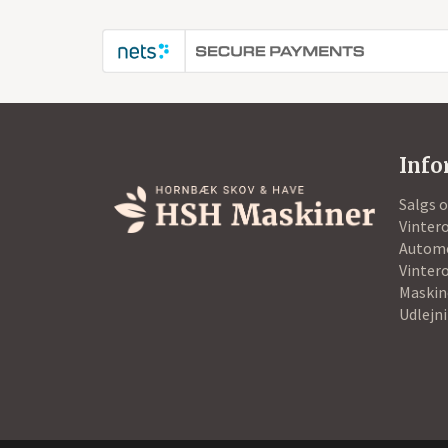
Info
Salgs 
Vintero
Autom
Vintero
Maskin
Udlejn