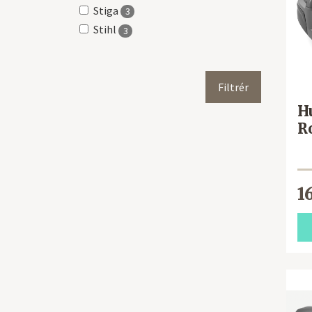
Stiga
3
Stihl
3
H
R
1