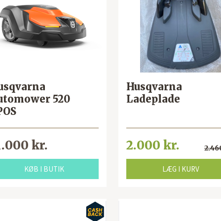
usqvarna
Husqvarna
utomower 520
Ladeplade
POS
1.000 kr.
2.000 kr.
2.46
KØB I BUTIK
LÆG I KURV