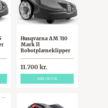
5
Husqvarna AM 310
er
Mark ll
Robotplæneklipper
11.700 kr.
KØB I BUTIK