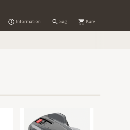
Information
Søg
Kurv


