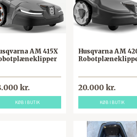
usqvarna AM 415X
Husqvarna AM 42
obotplæneklipper
Robotplæneklipp
8.000 kr.
20.000 kr.
KØB I BUTIK
KØB I BUTIK