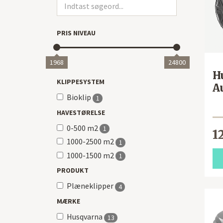
PRIS NIVEAU
1968
24800
H
KLIPPESYSTEM
A
Bioklip
1
HAVESTØRELSE
0-500 m2
1
1
1000-2500 m2
1
1000-1500 m2
1
PRODUKT
Plæneklipper
4
MÆRKE
Husqvarna
13