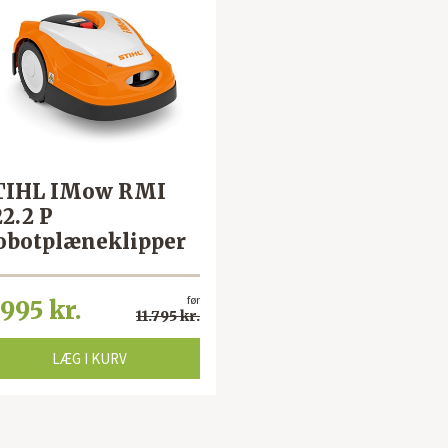
TIHL IMow RMI
22.2 P
obotplæneklipper
før
.995 kr.
11.795 kr.
LÆG I KURV