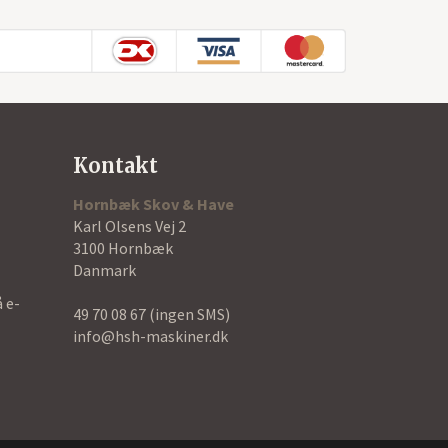
Kontakt
Hornbæk Skov & Have
Karl Olsens Vej 2
3100 Hornbæk
Danmark
å e-
49 70 08 67
(ingen SMS)
info@hsh-maskiner.dk