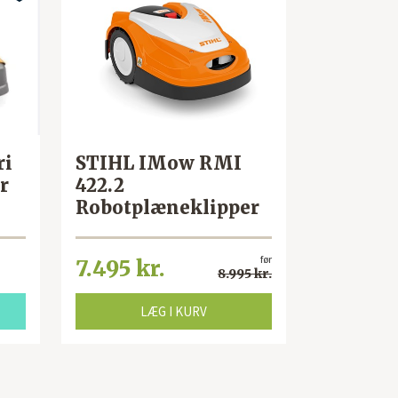
ri
STIHL IMow RMI
r
422.2
Robotplæneklipper
før
7.495 kr.
8.995 kr.
LÆG I KURV