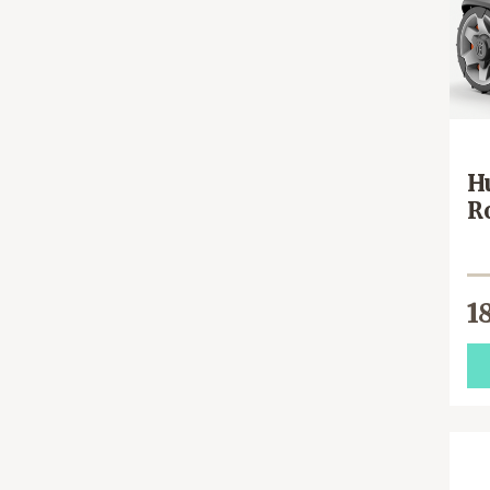
H
R
1