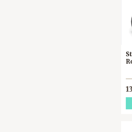
St
R
1