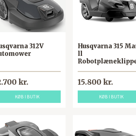
usqvarna 312V
Husqvarna 315 Ma
utomower
ll
Robotplæneklipp
2.700 kr.
15.800 kr.
KØB I BUTIK
KØB I BUTIK