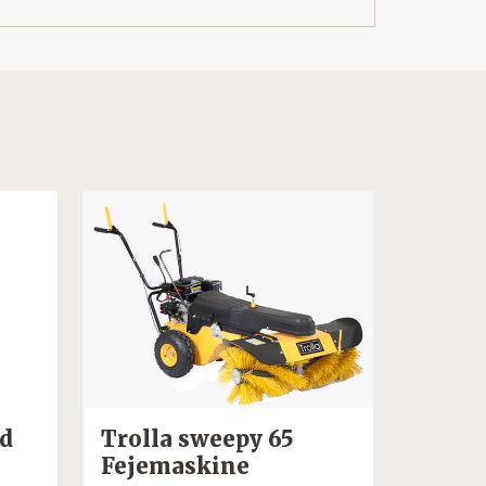
rd
Trolla sweepy 65
MTD 
Fejemaskine
Sweep