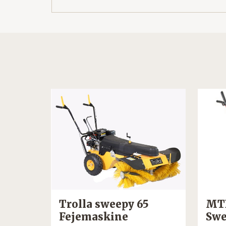
zard
Trolla sweepy 65
MTD
Fejemaskine
Swe