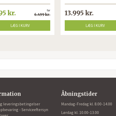
før
95 kr.
13.995 kr.
6.499 kr.
LÆG I KURV
LÆG I KURV
rmation
Åbningstider
og leveringsbetingelser
Mandag-Fredag kl. 8.00-14.00
pbevaring - Serviceeftersyn
Lørdag kl. 10.00-13.00
ower