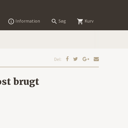
Information
Søg
Kurv



Del:
ost brugt