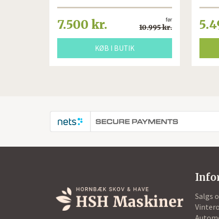
før
7.500 kr.
5.4
10.995 kr.
KØB I BUTIK
Info
Salgs 
Vintero
Autom