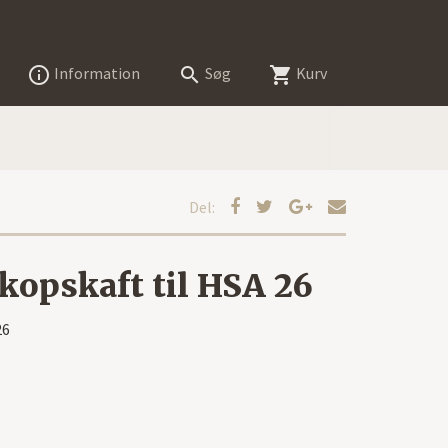
Information
Søg
Kurv



Del:
kopskaft til HSA 26
26