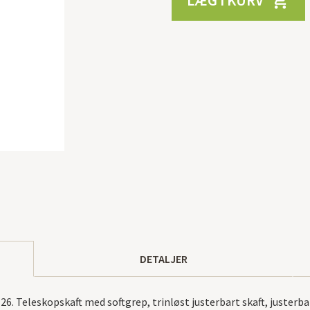
LÆG I KURV

DETALJER
6. Teleskopskaft med softgrep, trinløst justerbart skaft, justerbar