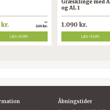
Græsklinge med A
og AL 1
før
 kr.
1.090 kr.
220 kr.
LÆG I KURV
LÆG I KURV
rmation
Åbningstider