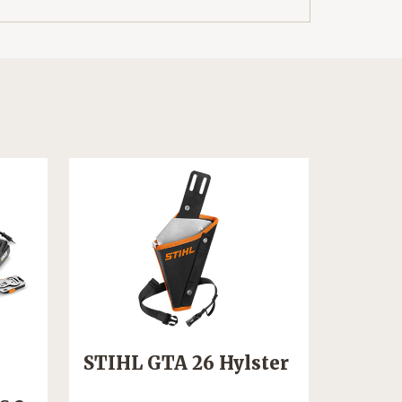
STIHL GTA 26 Hylster
STIHL
M/Bus