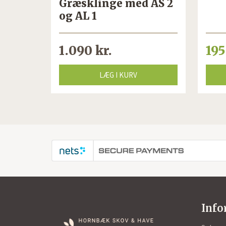
Græsklinge med AS 2
og AL 1
før
1.090 kr.
195
220 kr.
LÆG I KURV
Info