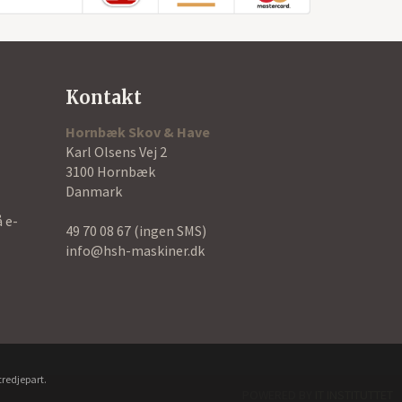
Kontakt
Hornbæk Skov & Have
Karl Olsens Vej 2
3100 Hornbæk
Danmark
å e-
49 70 08 67
(ingen SMS)
info@hsh-maskiner.dk
tredjepart.
POWERED BY
IT INSTITUTTET