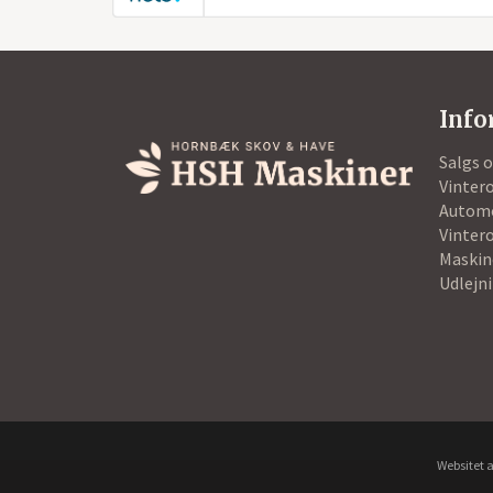
Info
Salgs 
Vintero
Autom
Vintero
Maskin
Udlejn
Websitet a