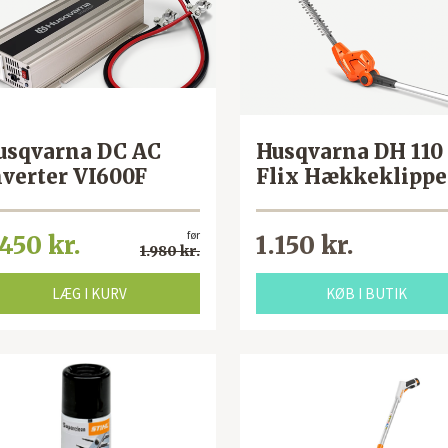
usqvarna DC AC
Husqvarna DH 110
nverter VI600F
Flix Hækkeklippe
før
.450 kr.
1.150 kr.
1.980 kr.
LÆG I KURV
KØB I BUTIK