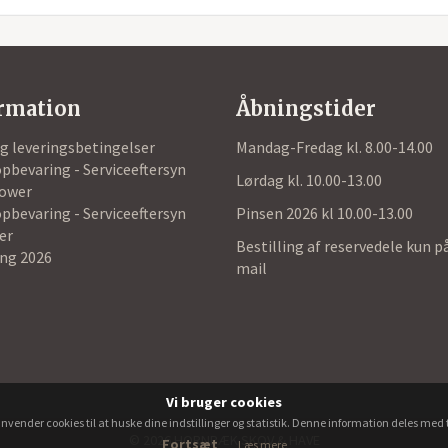
rmation
Åbningstider
og leveringsbetingelser
Mandag-Fredag kl. 8.00-14.00
pbevaring - Serviceeftersyn
Lørdag kl. 10.00-13.00
ower
pbevaring - Serviceeftersyn
Pinsen 2026 kl 10.00-13.00
er
Bestilling af reservedele kun p
ing 2026
mail
Vi bruger cookies
nvender cookies til at huske dine indstillinger og statistik. Denne information deles med 
© 2026 HORNBÆK SKOV & HAVE
Fortsæt
Læs mere