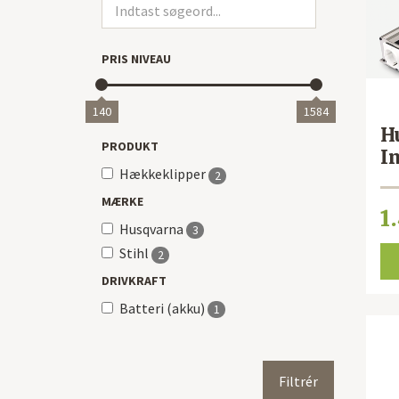
PRIS NIVEAU
140
1584
H
PRODUKT
I
Hækkeklipper
2
MÆRKE
1
Husqvarna
3
Stihl
2
DRIVKRAFT
Batteri (akku)
1