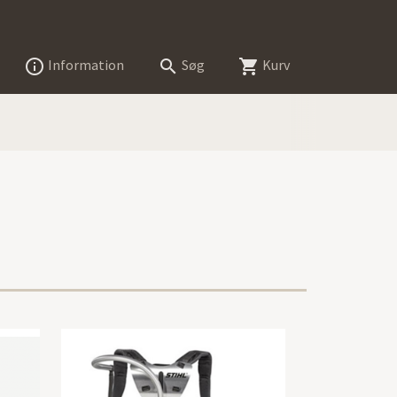
Information
Søg
Kurv


