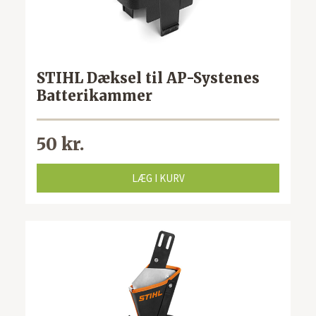
STIHL Dæksel til AP-Systenes
Batterikammer
50 kr.
LÆG I KURV